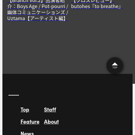
【Branch Vol.2】出演者紹
【クロスレビュー】
介：Boys Age / Pot-pourri /
butohes『to breathe』
幽体コミュニケーションズ /
Uztama【アーティスト編】
TOP
Top
Staff
Feature
About
News