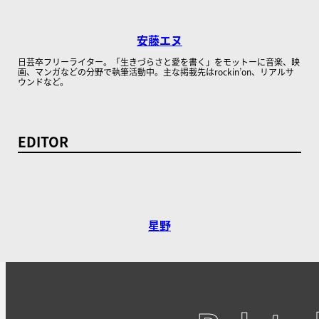
安藤エヌ
日芸卒フリーライター。「生きづらさと愛を書く」をモットーに音楽、映
画、マンガなどの分野で執筆活動中。主な掲載先はrockin’on、リアルサ
ウンドなど。
EDITOR
星野