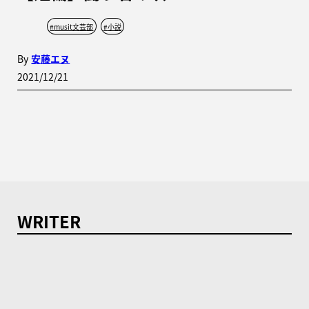
#
musit文芸部
#
小説
By
安藤エヌ
2021/12/21
WRITER