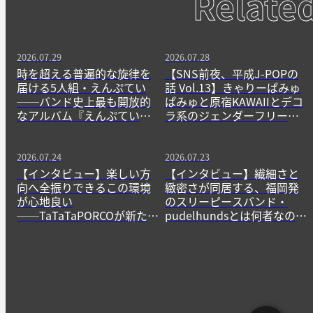
Relate
2026.07.29
2026.07.28
時を超える普遍的な旋律を
【SNS前夜、平成J-POPの
届ける5人組・えんぷてい
話 Vol.13】きゃりーぱみゅ
──バンド史上最も開放的
ぱみゅと原宿KAWAIIとデコ
なアルバム『えんぷてい』
ラ系のジェンダーフリーな
をきっかけに
精神
2026.07.24
2026.07.23
【インタビュー】楽しい方
【インタビュー】繊細さと
向へ全振りできるこの環境
緻密さが同居する、福岡発
が心地良い
のスリーピースバンド・
──TaTaTaPORCOが新たに
pudelhundsとは何者なの
生み出すニューゲームの作
か？──その正体に迫る。
法