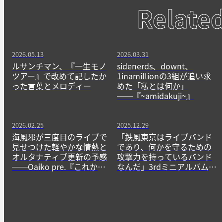
Relate
2026.05.13
2026.03.31
ルサンチマン、『一生モノ
sidenerds、downt、
ツアー』で改めて記したか
1inamillionの3組が追い求
った言葉とメロディー
めた「私とは何か」
──『~amidakuji~』
2026.02.25
2025.12.29
海風邪が三度目のライブで
「鉄風東京はライブバンド
見せつけた軽やかな情熱と
であり、何かを守るための
オルタナティブ更新の予感
攻撃力を持っているバンド
──Oaiko pre.『これか
なんだ」3rdミニアルバム
ら』
『Space/Range』で刻み付
ける鉄風東京の現在地