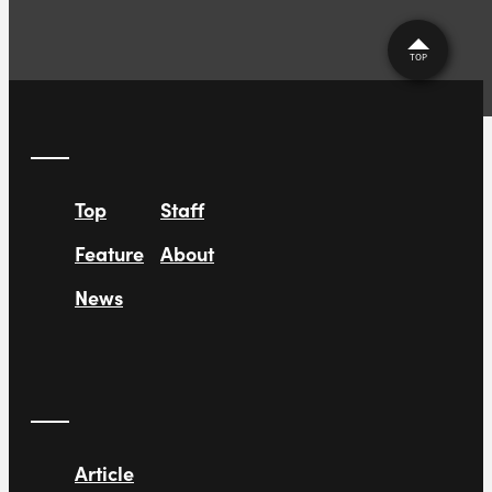
TOP
Top
Staff
Feature
About
News
Article