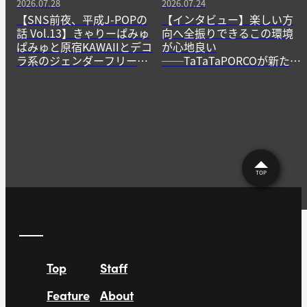
2026.07.28
2026.07.24
【SNS前夜、平成J-POPの
【インタビュー】楽しい方
話 Vol.13】きゃりーぱみゅ
向へ全振りできるこの環境
ぱみゅと原宿KAWAIIとデコ
が心地良い
ラ系のジェンダーフリーな
──TaTaTaPORCOが新たに
精神
生み出すニューゲームの作
法
TOP
Top
Staff
Feature
About