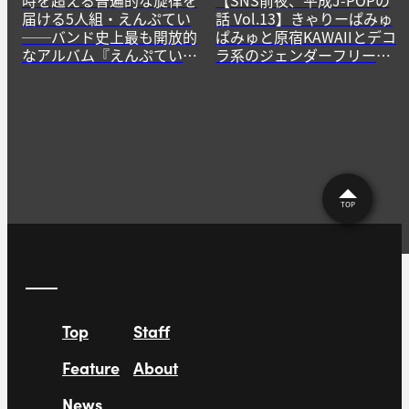
時を超える普遍的な旋律を
【SNS前夜、平成J-POPの
届ける5人組・えんぷてい
話 Vol.13】きゃりーぱみゅ
──バンド史上最も開放的
ぱみゅと原宿KAWAIIとデコ
なアルバム『えんぷてい』
ラ系のジェンダーフリーな
をきっかけに
精神
TOP
Top
Staff
Feature
About
News