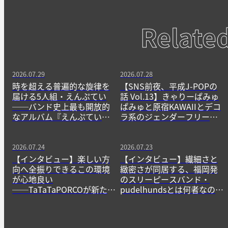
Relate
2026.07.29
2026.07.28
時を超える普遍的な旋律を
【SNS前夜、平成J-POPの
届ける5人組・えんぷてい
話 Vol.13】きゃりーぱみゅ
──バンド史上最も開放的
ぱみゅと原宿KAWAIIとデコ
なアルバム『えんぷてい』
ラ系のジェンダーフリーな
をきっかけに
精神
2026.07.24
2026.07.23
【インタビュー】楽しい方
【インタビュー】繊細さと
向へ全振りできるこの環境
緻密さが同居する、福岡発
が心地良い
のスリーピースバンド・
──TaTaTaPORCOが新たに
pudelhundsとは何者なの
生み出すニューゲームの作
か？──その正体に迫る。
法