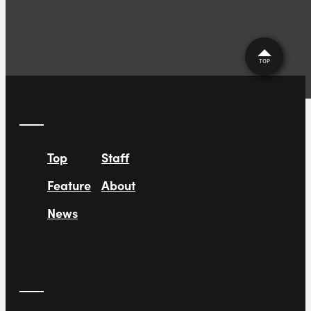
TOP
Top
Staff
Feature
About
News