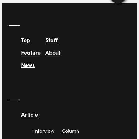
Top
Staff
Feature
About
News
Article
Interview
Column