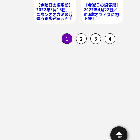
【金曜日の編集部】
【金曜日の編集部】
2022年5月13日／
2022年4月22日／
ニホンオオカミの起
musitオフィスに初
源の定説が覆った！
上陸！
1
2
3
4
TOP