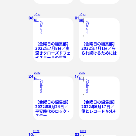
野球狂の日常
2022
2022
08
01
Jul.
Jul.
/
/
Column
Column
【金曜日の編集部】
【金曜日の編集部】
2022年7月8日／奥
2022年7月1日／守
深きクローズドフェ
られ続けるためには
イスリールの世界
2022
2022
24
17
Jun.
Jun.
/
/
Column
Column
【金曜日の編集部】
【金曜日の編集部】
2022年6月24日／
2022年6月17日／
平安時代のロック・
僕とレコード Vol.4
スター
2022
2022
10
03