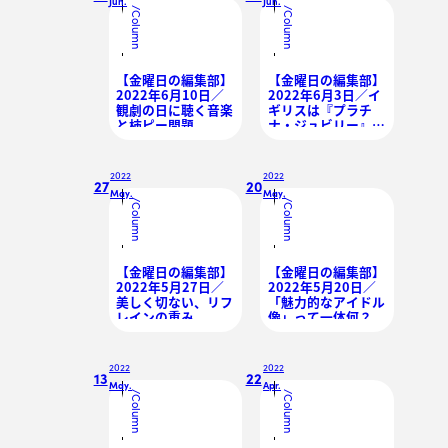
Jun.
Jun.
/
/
Column
Column
【金曜日の編集部】
【金曜日の編集部】
2022年6月10日／
2022年6月3日／イ
観劇の日に聴く音楽
ギリスは『プラチ
と柿ピー問題
ナ・ジュビリー』の
真っ最中！
2022
2022
27
20
May.
May.
/
/
Column
Column
【金曜日の編集部】
【金曜日の編集部】
2022年5月27日／
2022年5月20日／
美しく切ない、リフ
「魅力的なアイドル
レインの重み
像」って一体何？
2022
2022
13
22
May.
Apr.
/
/
Column
Column