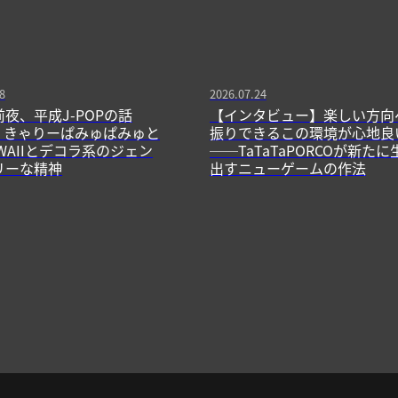
8
2026.07.24
前夜、平成J-POPの話
【インタビュー】楽しい方向
13】きゃりーぱみゅぱみゅと
振りできるこの環境が心地良
WAIIとデコラ系のジェン
──TaTaTaPORCOが新たに
リーな精神
出すニューゲームの作法