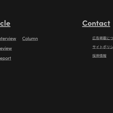
icle
Contact
nterview
Column
広告掲載に
サイトポリ
eview
採用情報
eport