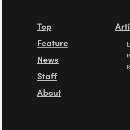
Top
Art
Feature
I
R
News
R
Staff
About