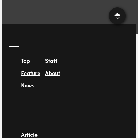
TOP
Top
Staff
Feature
About
News
Article