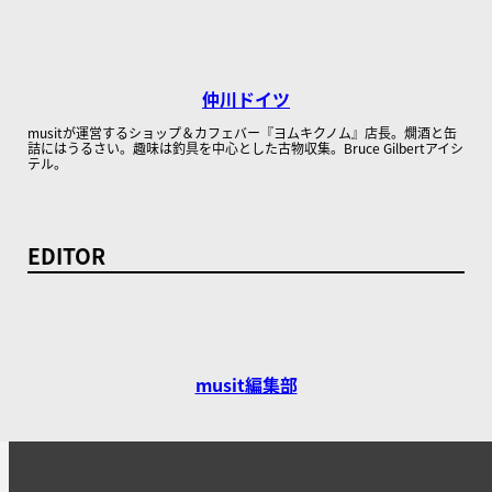
仲川ドイツ
musitが運営するショップ＆カフェバー『ヨムキクノム』店長。燗酒と缶
詰にはうるさい。趣味は釣具を中心とした古物収集。Bruce Gilbertアイシ
テル。
EDITOR
musit編集部