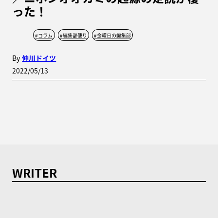
った！
#
コラム
#
編集部便り
#
金曜日の編集部
By
仲川ドイツ
2022/05/13
WRITER