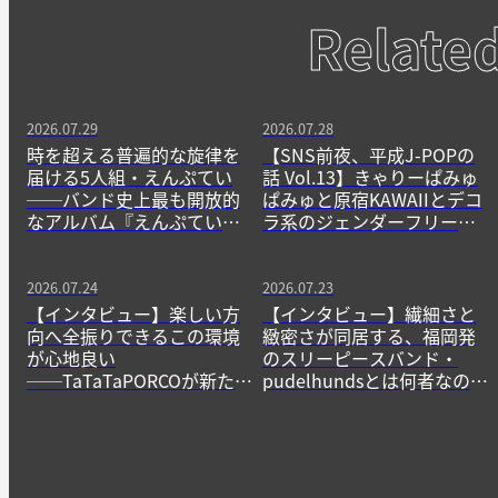
Relate
2026.07.29
2026.07.28
時を超える普遍的な旋律を
【SNS前夜、平成J-POPの
届ける5人組・えんぷてい
話 Vol.13】きゃりーぱみゅ
──バンド史上最も開放的
ぱみゅと原宿KAWAIIとデコ
なアルバム『えんぷてい』
ラ系のジェンダーフリーな
をきっかけに
精神
2026.07.24
2026.07.23
【インタビュー】楽しい方
【インタビュー】繊細さと
向へ全振りできるこの環境
緻密さが同居する、福岡発
が心地良い
のスリーピースバンド・
──TaTaTaPORCOが新たに
pudelhundsとは何者なの
生み出すニューゲームの作
か？──その正体に迫る。
法