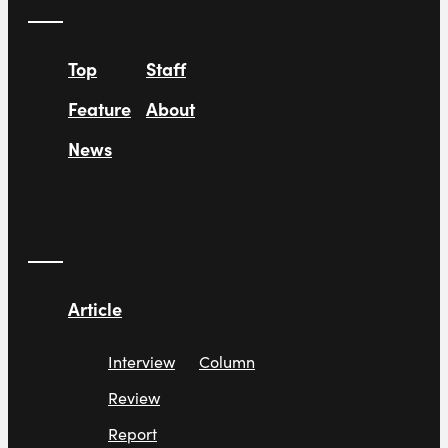
Top
Staff
Feature
About
News
Article
Interview
Column
Review
Report