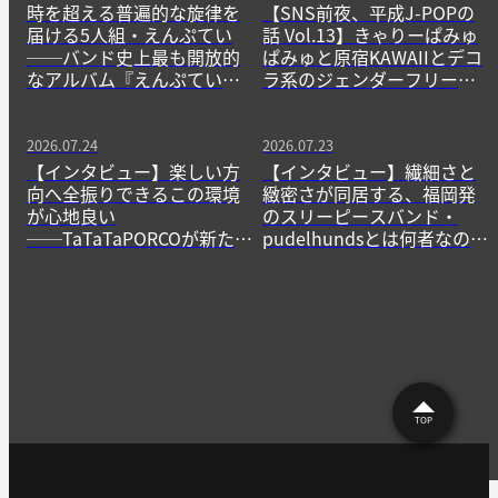
時を超える普遍的な旋律を
【SNS前夜、平成J-POPの
届ける5人組・えんぷてい
話 Vol.13】きゃりーぱみゅ
──バンド史上最も開放的
ぱみゅと原宿KAWAIIとデコ
なアルバム『えんぷてい』
ラ系のジェンダーフリーな
をきっかけに
精神
2026.07.24
2026.07.23
【インタビュー】楽しい方
【インタビュー】繊細さと
向へ全振りできるこの環境
緻密さが同居する、福岡発
が心地良い
のスリーピースバンド・
──TaTaTaPORCOが新たに
pudelhundsとは何者なの
生み出すニューゲームの作
か？──その正体に迫る。
法
TOP