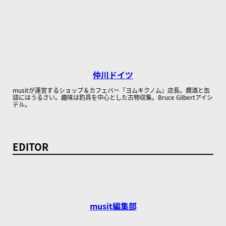
仲川ドイツ
musitが運営するショップ＆カフェバー『ヨムキクノム』店長。燗酒と缶
詰にはうるさい。趣味は釣具を中心とした古物収集。Bruce Gilbertアイシ
テル。
EDITOR
musit編集部