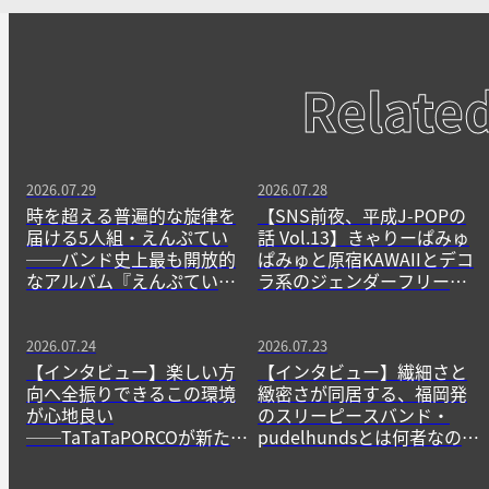
Relate
2026.07.29
2026.07.28
時を超える普遍的な旋律を
【SNS前夜、平成J-POPの
届ける5人組・えんぷてい
話 Vol.13】きゃりーぱみゅ
──バンド史上最も開放的
ぱみゅと原宿KAWAIIとデコ
なアルバム『えんぷてい』
ラ系のジェンダーフリーな
をきっかけに
精神
2026.07.24
2026.07.23
【インタビュー】楽しい方
【インタビュー】繊細さと
向へ全振りできるこの環境
緻密さが同居する、福岡発
が心地良い
のスリーピースバンド・
──TaTaTaPORCOが新たに
pudelhundsとは何者なの
生み出すニューゲームの作
か？──その正体に迫る。
法