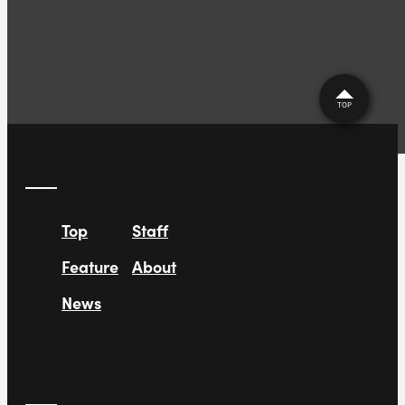
TOP
Top
Staff
Feature
About
News