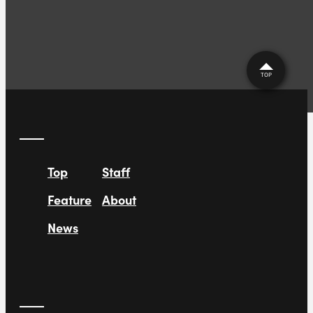
TOP
Top
Staff
Feature
About
News