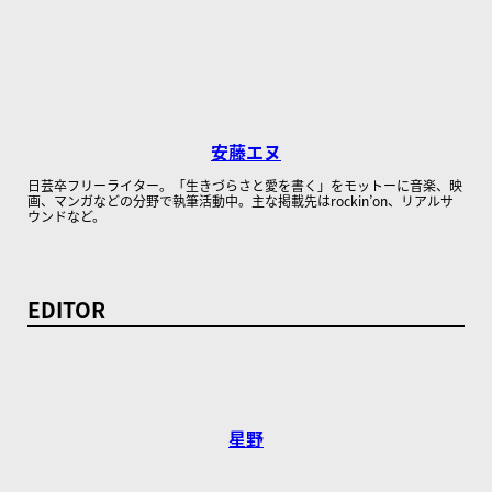
安藤エヌ
日芸卒フリーライター。「生きづらさと愛を書く」をモットーに音楽、映
画、マンガなどの分野で執筆活動中。主な掲載先はrockin’on、リアルサ
ウンドなど。
EDITOR
星野