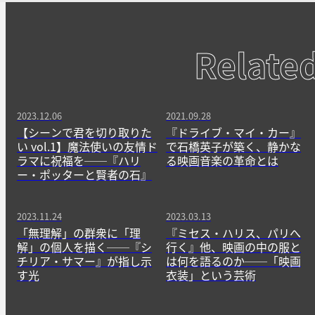
Relate
2023.12.06
2021.09.28
【シーンで君を切り取りた
『ドライブ・マイ・カー』
い vol.1】魔法使いの友情ド
で石橋英子が築く、静かな
ラマに祝福を──『ハリ
る映画音楽の革命とは
ー・ポッターと賢者の石』
2023.11.24
2023.03.13
「無理解」の群衆に「理
『ミセス・ハリス、パリへ
解」の個人を描く──『シ
行く』他、映画の中の服と
チリア・サマー』が指し示
は何を語るのか──「映画
す光
衣装」という芸術