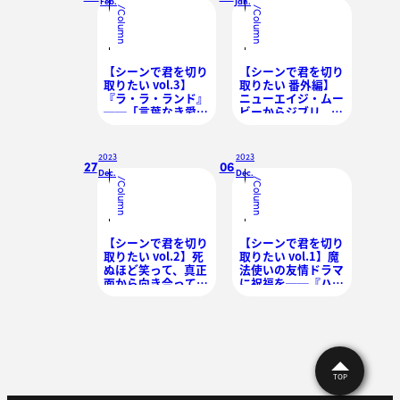
Feb.
Jan.
/
/
Column
Column
【シーンで君を切り
【シーンで君を切り
取りたい vol.3】
取りたい 番外編】
『ラ・ラ・ランド』
ニューエイジ・ムー
──「言葉なき愛」
ビーからジブリ、ラ
が紡ぐ人間讃歌
ブコメまで
──2023年を象徴
する映画たち
2023
2023
27
06
Dec.
Dec.
/
/
Column
Column
【シーンで君を切り
【シーンで君を切り
取りたい vol.2】死
取りたい vol.1】魔
ぬほど笑って、真正
法使いの友情ドラマ
面から向き合って
に祝福を──『ハリ
──『最高の人生の
ー・ポッターと賢者
見つけ方』
の石』
TOP