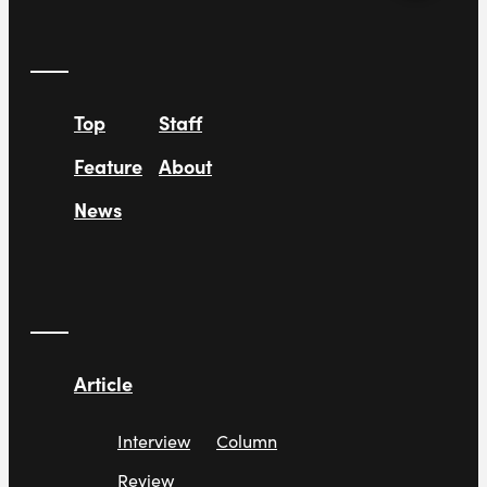
Top
Staff
Feature
About
News
Article
Interview
Column
Review