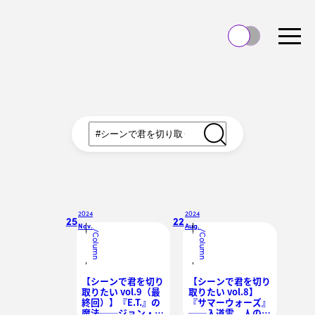
2024
2024
25
22
Nov.
Aug.
/
/
Column
Column
【シーンで君を切り
【シーンで君を切り
取りたい vol.9（最
取りたい vol.8】
終回）】『E.T.』の
『サマーウォーズ』
魔法──ジョン・ウ
──入道雲、人の