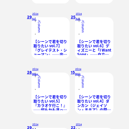
ィリアムズ、珠玉の
「つながり」を思い
映画音楽
出す夏
2024
2024
29
25
Jul.
Jun.
/
/
Column
Column
【シーンで君を切り
【シーンで君を切り
取りたい vol.7】
取りたい vol.6】デ
『グレイテスト・シ
ィズニーと「I Want
ョーマン』──完璧
Song」──自立・
なオープニング、人
鼓舞を歌う名曲たち
生のショータイム
を改めて聴く
2024
2024
28
15
May.
Mar.
/
/
Column
Column
【シーンで君を切り
【シーンで君を切り
取りたい vol.5】
取りたい vol.4】ダ
『カラオケ行こ！』
ンカン（ジェイソ
──何もかも違って
ン・モモア）の闘志
も、歌で通じ合う大
を燃やす瞳
真面目な愛
〈『DUNE 砂の惑
星』Part.2公開記
2024
2024
念〉
29
22