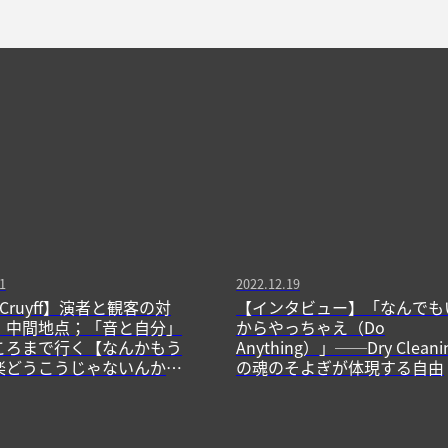
1
2022.12.19
Cruyff】演者と観客の対
【インタビュー】「なんでも
・中間地点；「音と自分」
からやっちゃえ（Do
ころまで行く【なんかもう
Anything）」──Dry Cleani
楽どうこうじゃないんかも
の魂のそよぎが体現する自由
わ】