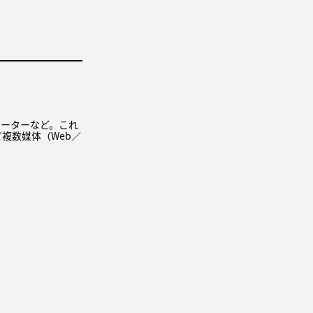
レーターなど。これ
panなど複数媒体（Web／