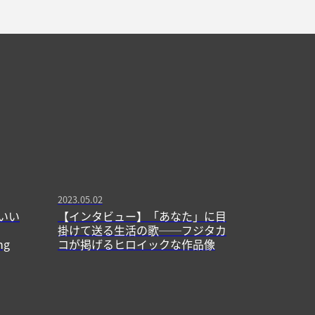
2023.05.02
いい
【インタビュー】「あなた」に目
掛けて送る生活の歌──フジタカ
ng
コが掲げるヒロイックな作品像