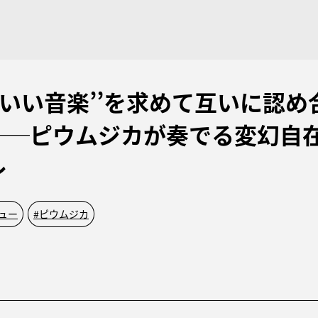
‘いい音楽’’を求めて互いに認
──ピウムジカが奏でる変幻自
レ
ュー
#
ピウムジカ