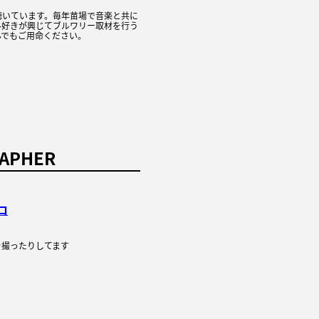
聴いています。毎年苗場で音楽と共に
ル好きが興じてブルワリー取材を行う
んでもご用命ください。
APHER
ロ
を撮ったりしてます