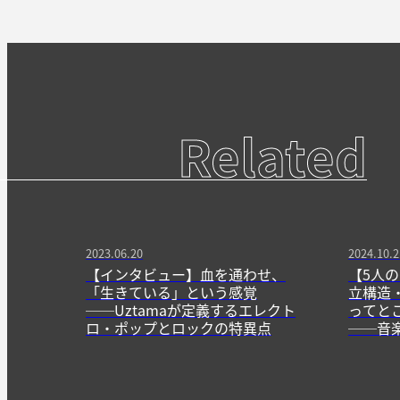
Related
2023.06.20
2024.10.2
【インタビュー】血を通わせ、
【5人の
「生きている」という感覚
立構造
──Uztamaが定義するエレクト
ってと
ロ・ポップとロックの特異点
──音
しれん