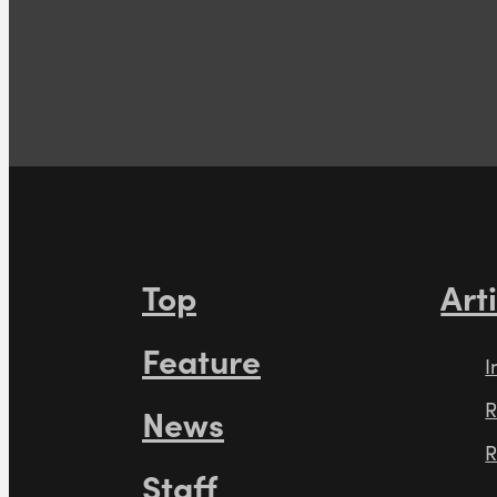
Top
Art
Feature
I
R
News
R
Staff