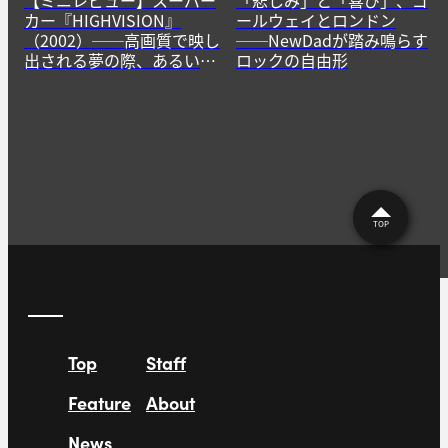
【ミニレビュー】スーパー
「悲しみ」と「喜び」、ゴ
カー『HIGHVISION』
ールウェイとロンドン
（2002）──高画質で映し
──NewDadが踏み鳴らす
出される夢の際、あるいは
ロックの自由形
「目覚め」の予感【20周
年】
TOP
Top
Staff
Feature
About
News