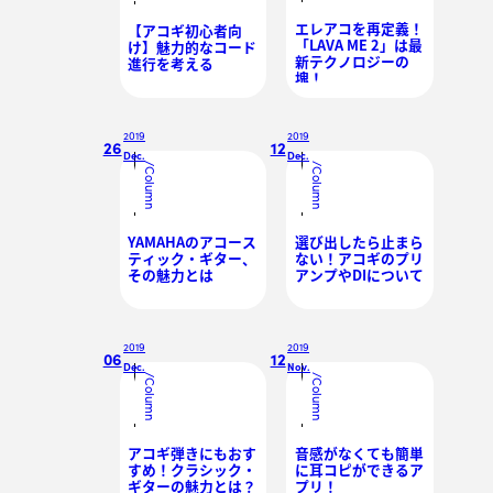
エレアコを再定義！
【アコギ初心者向
「LAVA ME 2」は最
け】魅力的なコード
新テクノロジーの
進行を考える
塊！
2019
2019
26
12
Dec.
Dec.
/
/
Column
Column
YAMAHAのアコース
選び出したら止まら
ティック・ギター、
ない！アコギのプリ
その魅力とは
アンプやDIについて
2019
2019
06
12
Dec.
Nov.
/
/
Column
Column
アコギ弾きにもおす
音感がなくても簡単
すめ！クラシック・
に耳コピができるア
ギターの魅力とは？
プリ！