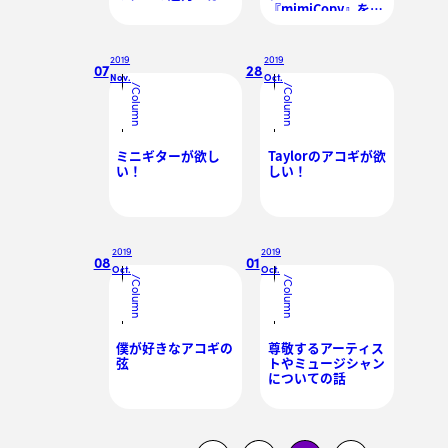
『mimiCopy』を紹
介します
2019
2019
07
28
Nov.
Oct.
/
/
Column
Column
ミニギターが欲し
Taylorのアコギが欲
い！
しい！
2019
2019
08
01
Oct.
Oct.
/
/
Column
Column
僕が好きなアコギの
尊敬するアーティス
弦
トやミュージシャン
についての話