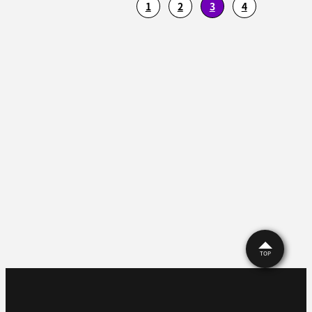
1
2
3
4
TOP