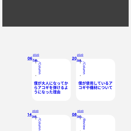
2020
2020
06
20
Feb.
Jan.
/
/
Column
Column
僕が大人になってか
僕が使用しているア
らアコギを弾けるよ
コギや機材について
うになった理由
2020
2020
14
08
Jan.
Jan.
/
/
Column
Review