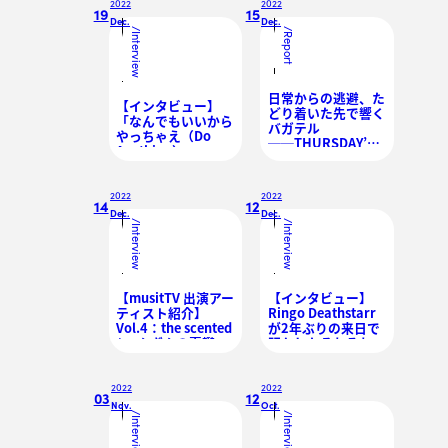
の
2022
2022
19
15
Dec.
Dec.
/
/
Interview
Report
日常からの逃避、た
【インタビュー】
どり着いた先で響く
「なんでもいいから
バガテル
やっちゃえ（Do
──THURSDAY’S
Anything）」
YOUTHワンマンラ
──Dry Cleaningの
イブ『Thursday’s
魂のそよぎが体現す
Bagatelles』
る自由
2022
2022
14
12
Dec.
Dec.
/
/
Interview
Interview
【musitTV 出演アー
【インタビュー】
ティスト紹介】
Ringo Deathstarr
Vol.4：the scented
が2年ぶりの来日で
/ ぺんぎんの憂鬱 /
明かしたそれぞれの
サバシスター
現在地
2022
2022
03
12
Nov.
Oct.
/
/
Interview
Interview