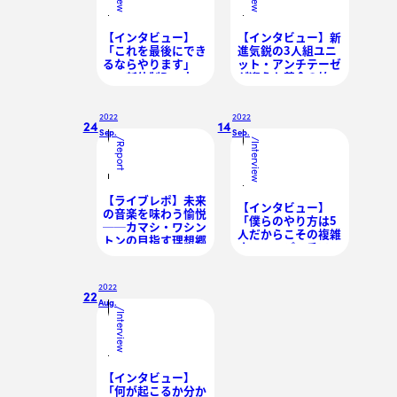
【インタビュー】
【インタビュー】新
「これを最後にでき
進気鋭の3人組ユニ
るならやります」
ット・アンチテーゼ
──新体制Payrin’s
が迎えた革命の始ま
が伝統の中に見出す
り
新たな光
2022
2022
24
14
Sep.
Sep.
/
/
Report
Interview
【ライブレポ】未来
【インタビュー】
の音楽を味わう愉悦
「僕らのやり方は5
──カマシ・ワシン
人だからこその複雑
トンの目指す理想郷
さ」──パッチワー
クのように紡がれる
Squidの本質
2022
22
Aug.
/
Interview
【インタビュー】
「何が起こるか分か