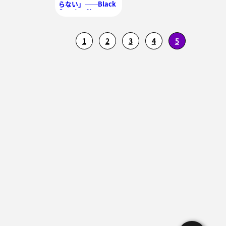
らない」──Black
Country, New
Roadと動き出す緩
やかな未来
1
2
3
4
5