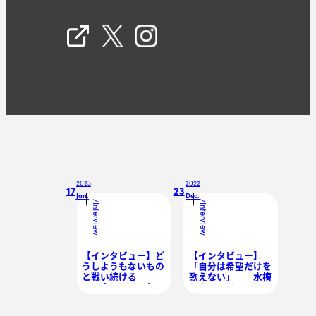
2023
2022
17
23
Jan.
Dec.
/
/
Interview
Interview
【インタビュー】ど
【インタビュー】
うしようもないもの
「自分は希望だけを
と戦い続ける
歌えない」──水槽
──the scentedが
とクレマチス・甲斐
描く「言葉にできな
莉乃が燦然と輝く物
い何か」
語の果てに求めるも