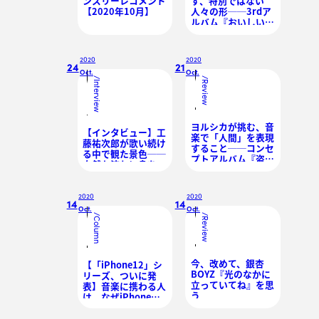
ンスリーレコメンド
す、特別ではない
【2020年10月】
人々の形──3rdア
ルバム『おいしいパ
スタがあると聞い
て』レビュー
2020
2020
24
21
Oct.
Oct.
/
/
Interview
Review
ヨルシカが挑む、音
【インタビュー】工
楽で「人間」を表現
藤祐次郎が歌い続け
すること──コンセ
る中で観た景色──
プトアルバム『盗
自然な流れに身を任
作』への考察を交え
せて
て
2020
2020
14
14
Oct.
Oct.
/
/
Column
Review
今、改めて、銀杏
【「iPhone12」シ
BOYZ『光のなかに
リーズ、ついに発
立っていてね』を思
表】音楽に携わる人
う
は、なぜiPhoneを
好むのか？