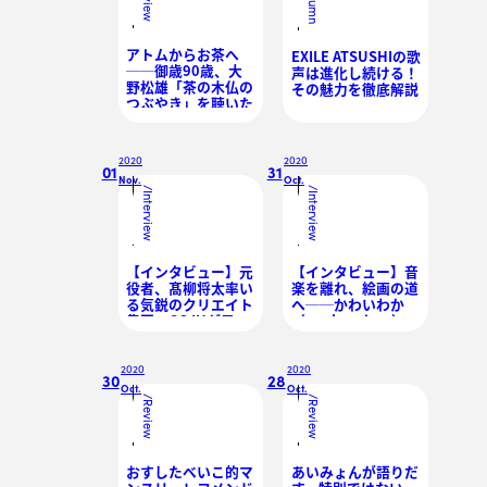
Review
Column
アトムからお茶へ
EXILE ATSUSHIの歌
──御歳90歳、大
声は進化し続ける！
野松雄「茶の木仏の
その魅力を徹底解説
つぶやき」を聴いた
2020
2020
01
31
Nov.
Oct.
/
/
Interview
Interview
【インタビュー】元
【インタビュー】音
役者、髙柳将太率い
楽を離れ、絵画の道
る気鋭のクリエイト
へ──かわいわか
集団・GOJUが目指
（ex.sheeplore）が
す「新たなエンター
今、新たな舵を切る
テイメントの形」
理由
2020
2020
30
28
Oct.
Oct.
/
/
Review
Review
おすしたべいこ的マ
あいみょんが語りだ