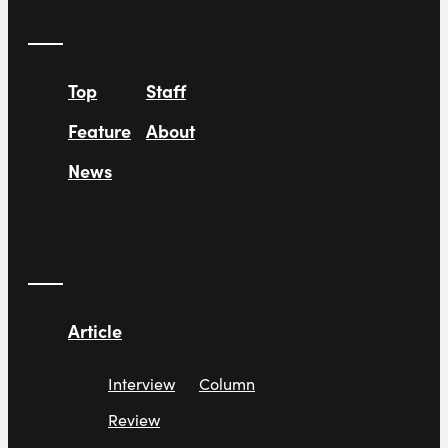
Top
Staff
Feature
About
News
Article
Interview
Column
Review