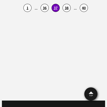
...
...
1
36
37
38
40
TOP