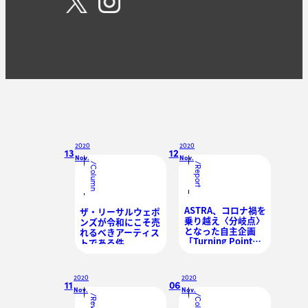
2020
2020
13
12
Nov.
Nov.
/
/
Column
Report
ASTRA、コロナ禍を
ザ・リーサルウェポ
乗り越え〈分岐点〉
ンズが令和にこそ売
となった自主企画
れるべきアーティス
「Turning Point」
トである件
完遂
2020
2020
11
06
Nov.
Nov.
/
/