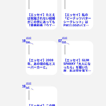
【エッセイ】たとえ
【エッセイ】私の
ば祝福されない結婚
「ピーナッツバター
がこの世にあっても
シークレット」は
【斉藤和義「ウエデ
PM11:00のバスル
ィング・ソング」】
ームに
2020
2020
18
07
Dec.
Oct.
/
/
【エッセイ】2008
【エッセイ】GLIM
年、あの頃の私とス
SPANKY「大人にな
ーパーカーと。
ったら」を聴いた
夜、私は空を落下し
た
2020
16
Jul.
/
【エッセイ】この時