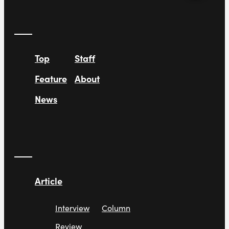
Top
Staff
Feature
About
News
Article
Interview
Column
Review