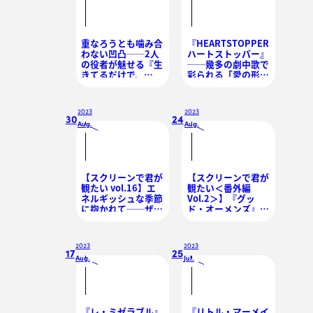
重なろうとも噛み合
『HEARTSTOPPER
わない凹凸──2人
ハートストッパー』
の役者が魅せる『生
──幾多の劇中歌で
きてるだけで、
彩られる「愛の形」
愛。』
を描くクィア・ドラ
マ
2023
2023
30
24
Aug.
Aug.
/
/
【スクリーンで君が
【スクリーンで君が
観たい vol.16】エ
観たい＜番外編
ネルギッシュな季節
Vol.2＞】『グッ
に抱かれて──ザッ
ド・オーメンズ』
ク・エフロン
──天使と悪魔が繰
り広げる、愛とウィ
ットに富んだドタバ
2023
2023
タ地球劇
17
25
Aug.
Jul.
/
/
『レ・ミゼラブル』
『リトル・マーメイ