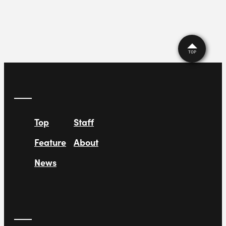
TOP
Top
Staff
Feature
About
News