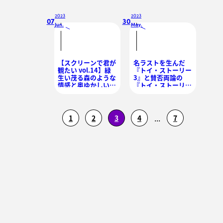
2023
2023
07
30
Jun.
May.
/
/
【スクリーンで君が
名ラストを生んだ
観たい vol.14】緑
『トイ・ストーリー
生い茂る森のような
3』と賛否両論の
情感と奥ゆかしい瞳
『トイ・ストーリー
──ケイト・ブラン
4』、シリーズを愛
シェット
するファンが語って
みた
...
1
2
3
4
7