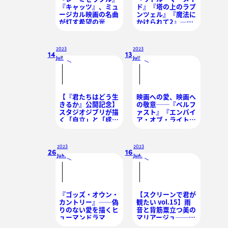
『キャッツ』、ミュ
ド』『塔の上のラプ
ージカル映画の名曲
ンツェル』『魔法に
が灯す希望の光
かけられて2』──
ディズニー作品が提
示する「親子の愛」
2023
2023
14
13
Jul.
Jul.
/
/
【『君たちはどう生
映画への愛、映画へ
きるか』公開記念】
の敬意──『ベルフ
スタジオジブリが描
ァスト』『エンパイ
く「自立」と「成
ア・オブ・ライト』
長」──『魔女の宅
が奏でる賛歌
急便』『耳をすませ
ば』比較レビュー
2023
2023
26
16
Jun.
Jun.
/
/
『ゴッズ・オウン・
【スクリーンで君が
カントリー』──偽
観たい vol.15】雨
りのない愛を描くヒ
音と背筋粟立つ美の
ューマンドラマ
マリアージュ──デ
イン・デハーン