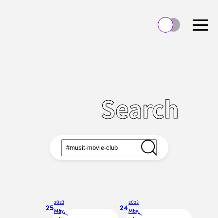
Search
2023
2023
25
24
May.
May.
/
/