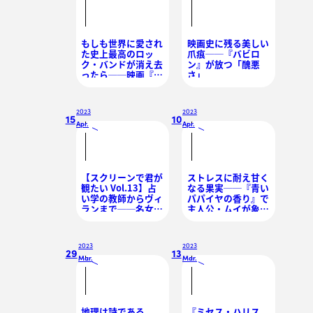
もしも世界に愛され
映画史に残る美しい
た史上最高のロッ
爪痕──『バビロ
ク・バンドが消え去
ン』が放つ「醜悪
ったら──映画『イ
さ」
エスタデイ』
2023
2023
15
10
Apr.
Apr.
/
/
【スクリーンで君が
ストレスに耐え甘く
観たい Vol.13】占
なる果実──『青い
い学の教師からヴィ
パパイヤの香り』で
ランまで──名女
主人公・ムイが象徴
優、エマ・トンプソ
するベトナム
ンに学ぶ映画鑑賞の
メソッド
2023
2023
29
13
Mar.
Mar.
/
/
地理は詩である
『ミセス・ハリス、