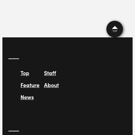
TOP
Top
Staff
Feature
About
News