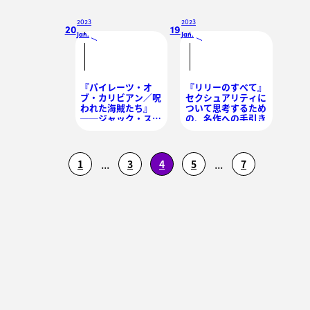
2023
2023
20
19
Jan.
Jan.
/
/
『パイレーツ・オ
『リリーのすべて』
ブ・カリビアン／呪
セクシュアリティに
われた海賊たち』
ついて思考するため
──ジャック・スパ
の、名作への手引き
ロウが確立した無敵
のヒーロー像
...
...
1
3
4
5
7