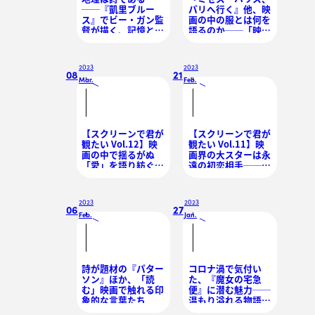
──『凱里ブルー
パリへ行く』他、映
ス』でビー・ガン監
画の中の服とは何を
督が描く、記憶と空
語るのか──「映画
間の魔力
衣装」という芸術
2023
2023
08
21
Mar.
Feb.
/
/
【スクリーンで君が
【スクリーンで君が
観たい Vol.12】映
観たい Vol.11】映
画の中で揺るがぬ
画界の大スターは永
「愛」を語り紡ぐ
遠の初恋相手──レ
──ベン・ウィショ
オナルド・ディカプ
ー
リオ
2023
2023
06
27
Feb.
Jan.
/
/
詩が題材の『パター
コロナ渦で気付い
ソン』ほか、「読
た、『魔女の宅急
む」映画で触れる印
便』に潜む魅力──
象的な言葉たち
温もり溢れる物語が
もたらす心の休息