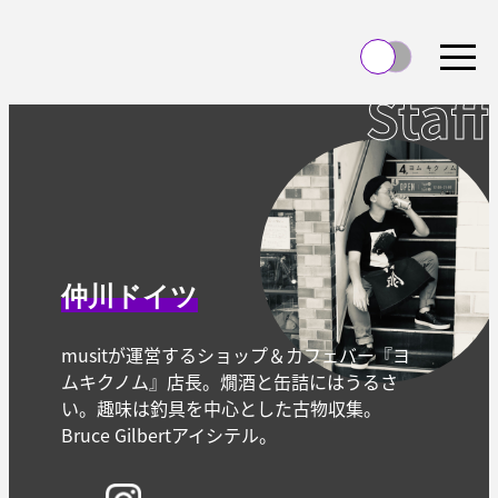
Staff
仲川ドイツ
musitが運営するショップ＆カフェバー『ヨ
ムキクノム』店長。燗酒と缶詰にはうるさ
い。趣味は釣具を中心とした古物収集。
Bruce Gilbertアイシテル。