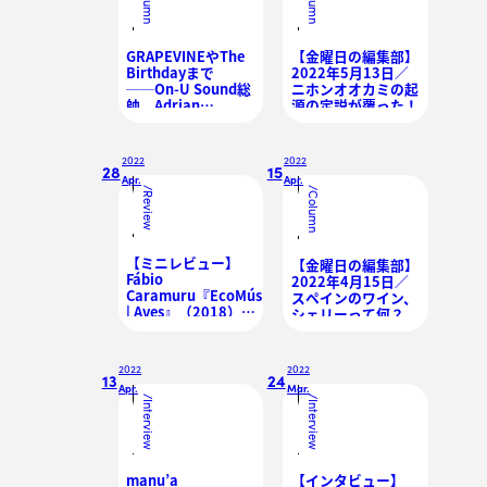
Column
Column
GRAPEVINEやThe
【金曜日の編集部】
Birthdayまで
2022年5月13日／
──On-U Sound総
ニホンオオカミの起
帥、Adrian
源の定説が覆った！
Sherwood（エイド
リアン・シャーウッ
ド）が手掛けた日本
2022
2022
のアーティスト4選
28
15
Apr.
Apr.
/
/
Review
Column
【ミニレビュー】
【金曜日の編集部】
Fábio
2022年4月15日／
Caramuru『EcoMúsica
スペインのワイン、
| Aves』（2018）
シェリーって何？
──野鳥たちの囀り
と日本への憧憬が込
められたピアノ・ア
2022
2022
ンビエント
13
24
Apr.
Mar.
/
/
Interview
Interview
manu’a
【インタビュー】