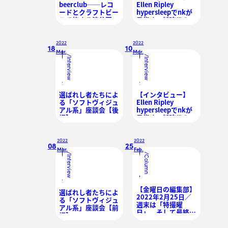
beerclub──レコ
Ellen Ripley
ードとクラフトビー
hypersleepでnkが
ルで旅する渋谷区・
目指す、新時代のポ
神泉のオアシス
ジティブな懐古的ポ
ップ・カルチャーの
カタチ【後編】
2022
2022
18
10
Mar.
Mar.
/
/
Interview
Interview
選ばれし者たちによ
【インタビュー】
る「ソフトヴィジュ
Ellen Ripley
アル系」座談会【後
hypersleepでnkが
編】
目指す、新時代のポ
ジティブな懐古的ポ
ップ・カルチャーの
カタチ【前編】
2022
2022
08
25
Mar.
Feb.
/
/
Interview
Column
【金曜日の編集部】
選ばれし者たちによ
2022年2月25日／
る「ソフトヴィジュ
週末は「特撮曜
アル系」座談会【前
日」、そして最終回
編】
を迎えるゼンカイジ
ャーへ