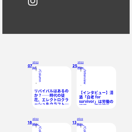
2022
2022
07
25
Jul.
May.
/
/
Column
Interview
リバイバルはあるの
【インタビュー】清
か？──時代の徒
酒「白老 for
花、エレクトロクラ
survivor」は労働の
ッシュをクラフトビ
讃酒──澤田酒造の
ールと共に振り返る
副社長・英敏氏が愛
する知多半島の風土
と音楽の魅力
2022
2022
18
13
May.
May.
/
/