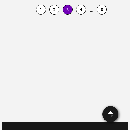
...
1
2
3
4
6
TOP