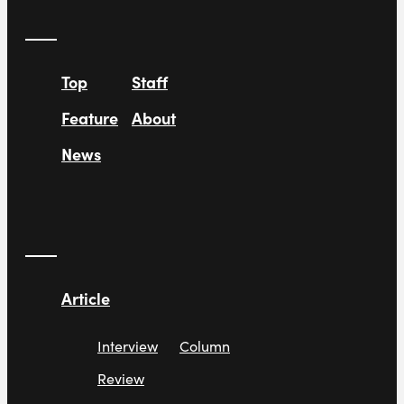
Top
Staff
Feature
About
News
Article
Interview
Column
Review